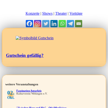
Konzerte
|
Shows
|
Theater
|
Vorträge
Gutschein gefällig?
weitere Veranstaltungen
Faszination Antarktis
02.
Kulturverein Wehingen e.V.
Okt.
"Zwischen Herz und Hit" - (Wo)MenVoices