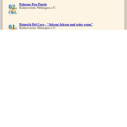
Palermo Pop Pistols
02.
Kulturverein Wehingen e.V.
Okt.
Heinrich Del Core - "Advent Advent und jeder rennt"
01.
Kulturverein Wehingen e.V.
Dez.
Veranstaltungen 2028
Schlossberg Klassik - Klavierabend mit Henriette Gärtner
12.
Kulturverein Wehingen e.V.
März
zeige weitere Veranstaltungen...
Wir sind gelistet bei