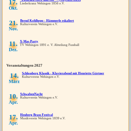
17.
Liederkranz Wehingen 1856 e.V.
Okt.
Bernd Kohlhepp - Hämmerle eskaliert
21.
Kulturverein Wehingen e.V.
Nov.
X-Mas Party
11.
TV Wehingen 1891 e. V. Abteilung Fussball
Dez.
Veranstaltungen 2027
Schlossberg Klassik - Klavierabend mit Henriette Gärtner
14.
Kulturverein Wehingen e.V.
März
SchwabenNacht
10.
Kulturverein Wehingen e.V.
Apr.
Heuberg Brass Festival
17.
Musikverein Wehingen 1839 e.V.
Apr.