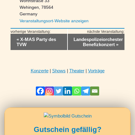
Wörthstraße 33
Wehingen
,
78564
Germany
Veranstaltungsort-Website anzeigen
Veranstaltung-
«
X-MAS Party des
Landespolizeiorchester
Navigation
TVW
Benefizkonzert
»
Konzerte
|
Shows
|
Theater
|
Vorträge
Gutschein gefällig?