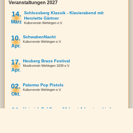
Veranstaltungen 2027
14.
Schlossberg Klassik - Klavierabend mit
Henriette Gärtner
März
Kulturverein Wehingen e.V.
10.
SchwabenNacht
Kulturverein Wehingen e.V.
Apr.
17.
Heuberg Brass Festival
Musikverein Wehingen 1839 e.V.
Apr.
02.
Palermo Pop Pistols
Kulturverein Wehingen e.V.
Okt.
01.
Heinrich Del Core - "Advent Advent und jeder
rennt"
Dez.
Kulturverein Wehingen e.V.
Veranstaltungen 2028