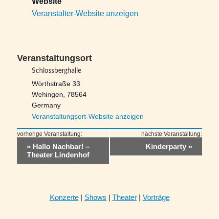
Website
Veranstalter-Website anzeigen
Schlossberghalle
Wörthstraße 33
Wehingen
,
78564
Germany
Veranstaltungsort-Website anzeigen
Veranstaltung-
«
Hallo Nachbar! –
Kinderparty
»
Navigation
Theater Lindenhof
Konzerte
|
Shows
|
Theater
|
Vorträge