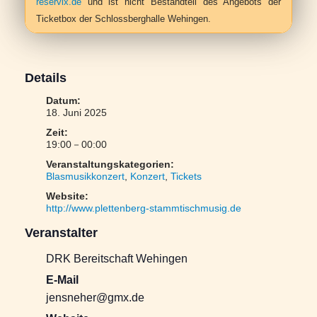
reservix.de
und ist nicht Bestandteil des Angebots der
Ticketbox der Schlossberghalle Wehingen.
Details
Datum:
18. Juni 2025
Zeit:
19:00－00:00
Veranstaltungskategorien:
Blasmusikkonzert
,
Konzert
,
Tickets
Website:
http://www.plettenberg-stammtischmusig.de
Veranstalter
DRK Bereitschaft Wehingen
E-Mail
jensneher@gmx.de