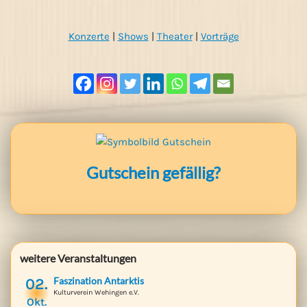
Konzerte
|
Shows
|
Theater
|
Vorträge
Gutschein gefällig?
weitere Veranstaltungen
02.
Faszination Antarktis
Kulturverein Wehingen e.V.
Okt.