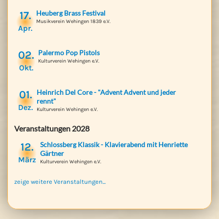
17.
Heuberg Brass Festival
Musikverein Wehingen 1839 e.V.
Apr.
02.
Palermo Pop Pistols
Kulturverein Wehingen e.V.
Okt.
01.
Heinrich Del Core - "Advent Advent und jeder
rennt"
Dez.
Kulturverein Wehingen e.V.
Veranstaltungen 2028
12.
Schlossberg Klassik - Klavierabend mit Henriette
Gärtner
März
Kulturverein Wehingen e.V.
zeige weitere Veranstaltungen...