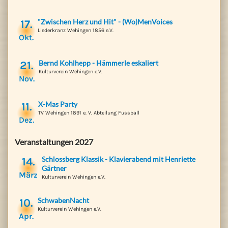
17.
"Zwischen Herz und Hit" - (Wo)MenVoices
Liederkranz Wehingen 1856 e.V.
Okt.
21.
Bernd Kohlhepp - Hämmerle eskaliert
Kulturverein Wehingen e.V.
Nov.
11.
X-Mas Party
TV Wehingen 1891 e. V. Abteilung Fussball
Dez.
Veranstaltungen 2027
14.
Schlossberg Klassik - Klavierabend mit Henriette
Gärtner
März
Kulturverein Wehingen e.V.
10.
SchwabenNacht
Kulturverein Wehingen e.V.
Apr.