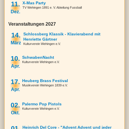
11.
X-Mas Party
TV Wehingen 1891 e. V. Abteilung Fussball
Dez.
Veranstaltungen 2027
14.
Schlossberg Klassik - Klavierabend mit
Henriette Gärtner
März
Kulturverein Wehingen e.V.
10.
SchwabenNacht
Kulturverein Wehingen e.V.
Apr.
17.
Heuberg Brass Festival
Musikverein Wehingen 1839 e.V.
Apr.
02.
Palermo Pop Pistols
Kulturverein Wehingen e.V.
Okt.
01.
Heinrich Del Core - "Advent Advent und jeder