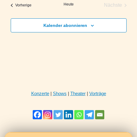
Navi
Heute
Nächste
Veranstaltungen
Vorherige
Veranstalt
Kalender abonnieren
Konzerte
|
Shows
|
Theater
|
Vorträge