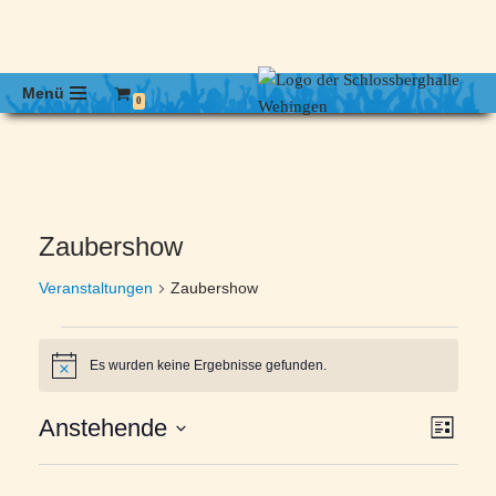
Menü
0
Zaubershow
Veranstaltungen
Zaubershow
Es wurden keine Ergebnisse gefunden.
Hinweis
Ansic
Vera
Anstehende
Liste
Navig
Ansi
Datum
wählen.