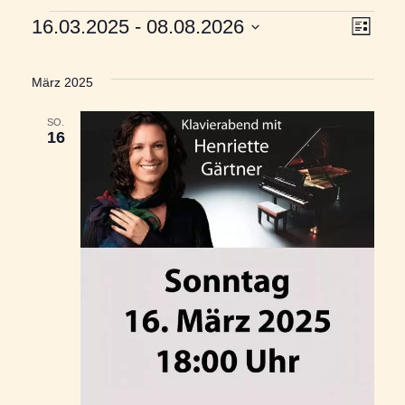
Ansic
Vera
16.03.2025
 - 
08.08.2026
Liste
Navig
Ansi
Datum
wählen.
Navi
März 2025
SO.
16