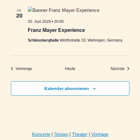
SA.
20
20. Juni 2026 • 20:00
Franz Mayer Experience
Schlossberghalle
Wörthstraße 33, Wehingen, Germany
Veranstaltungen
Veransta
Vorherige
Heute
Nächste
Kalender abonnieren
Konzerte
|
Shows
|
Theater
|
Vorträge